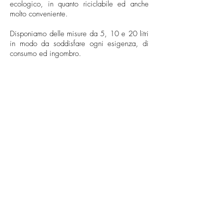
ecologico, in quanto riciclabile ed anche
molto conveniente.
Disponiamo delle misure da 5, 10 e 20 litri
in modo da soddisfare ogni esigenza, di
consumo ed ingombro.
info@cantamessavini.it
+39 0141968325
-
+39 3485957255
-
+39 320 6829012
Azienda Vitivinicola Cantamessa Società Semplice Agricola -
Strada Bionzo
29 - 14055
Costigliole d'Asti (AT) - Italia
P.IVA/C.F.
01745620052
SDI: SUBM70N
©2024 di Azienda Vitivinicola Cantamessa Società Semplice
Agricola
Privacy policy
Cookie policy