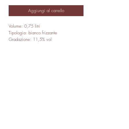
Aggiungi al carrello
Volume: 0,75 litri
Tipologia: bianco frizzante
Gradazione: 11,5% vol
Informazioni nutrizionali ed ingredienti
info@cantamessavini.it
+39 0141968325
-
+39 3485957255
-
+39 320 6829012
Azienda Vitivinicola Cantamessa Società Semplice Agricola -
Strada Bionzo
29 - 14055
Costigliole d'Asti (AT) - Italia
P.IVA/C.F.
01745620052
SDI: SUBM70N
©2024 di Azienda Vitivinicola Cantamessa Società Semplice
Agricola
Privacy policy